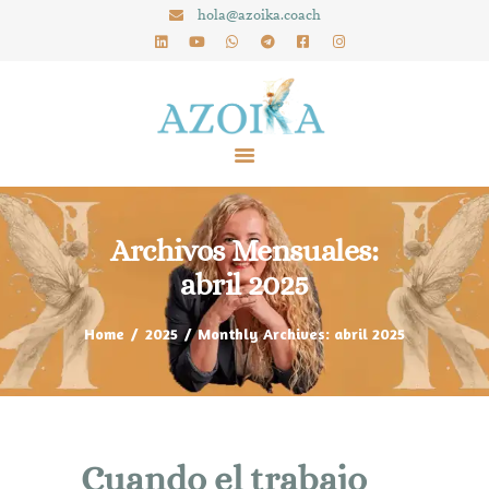
hola@azoika.coach
INICIO
AZOIKA
SOBRE MÍ
Archivos Mensuales:
SERVICIOS
abril 2025
EL LABORATORIO DEL MIEDO
BLOG
Home
2025
Monthly Archives: abril 2025
Cuando el trabajo