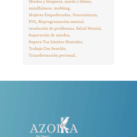
Miedos y bloqueos
miedo y fobias
mindfulness
mobbing
Mujeres Empoderadas
Neurociencia
PNL
Reprogramación mental
resolución de problemas
Salud Mental
Superación de miedos
Supera Tus Límites Mentales
Trabajo Con Sentido
Transformación personal