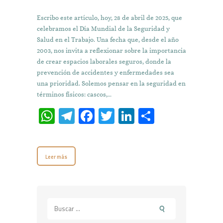
Escribo este artículo, hoy, 28 de abril de 2025, que
celebramos el Día Mundial de la Seguridad y
Salud en el Trabajo. Una fecha que, desde el año
2003, nos invita a reflexionar sobre la importancia
de crear espacios laborales seguros, donde la
prevención de accidentes y enfermedades sea
una prioridad. Solemos pensar en la seguridad en
términos físicos: cascos,…
W
T
Fa
T
Li
C
h
el
ce
w
n
o
at
e
b
it
k
m
Leer más
s
gr
o
te
e
p
A
a
o
r
dI
ar
p
m
k
n
ti
Buscar:
p
r