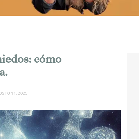
BLOG
miedos: cómo
a.
OSTO 11, 2025