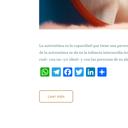
La autoestima es la capacidad que tiene una perso
de la autoestima se da en la infancia intermedia (e
real» con un «yo ideal» y con las personas de su a
W
T
Fa
T
Li
C
h
el
ce
w
n
o
at
e
b
it
k
m
Leer más
s
gr
o
te
e
p
A
a
o
r
dI
ar
p
m
k
n
ti
p
r