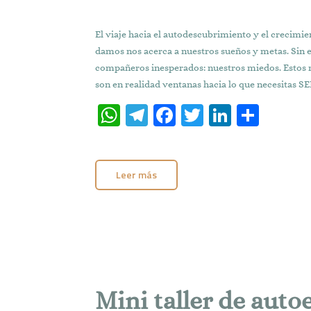
El viaje hacia el autodescubrimiento y el crecimi
damos nos acerca a nuestros sueños y metas. Sin
compañeros inesperados: nuestros miedos. Estos 
son en realidad ventanas hacia lo que necesitas SE
W
T
Fa
T
Li
C
h
el
ce
w
n
o
at
e
b
it
k
m
Leer más
s
gr
o
te
e
p
A
a
o
r
dI
ar
p
m
k
n
ti
p
r
Mini taller de auto