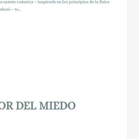
La mente cuántica —inspirada en los principios de la física
erebral— te…
OR DEL MIEDO