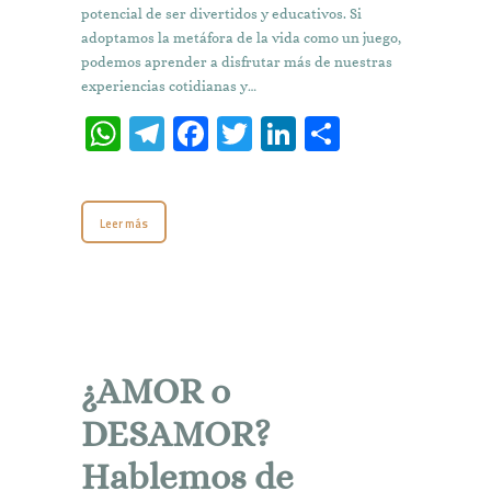
potencial de ser divertidos y educativos. Si
adoptamos la metáfora de la vida como un juego,
podemos aprender a disfrutar más de nuestras
experiencias cotidianas y…
W
T
Fa
T
Li
C
h
el
ce
w
n
o
at
e
b
it
k
m
Leer más
s
gr
o
te
e
p
A
a
o
r
dI
ar
p
m
k
n
ti
p
r
¿AMOR o
DESAMOR?
Hablemos de