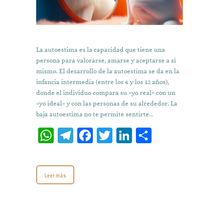
La autoestima es la capacidad que tiene una
persona para valorarse, amarse y aceptarse a sí
mismo. El desarrollo de la autoestima se da en la
infancia intermedia (entre los 6 y los 12 años),
donde el individuo compara su «yo real» con un
«yo ideal» y con las personas de su alrededor. La
baja autoestima no te permite sentirte…
W
T
Fa
T
Li
C
h
el
ce
w
n
o
at
e
b
it
k
m
Leer más
s
gr
o
te
e
p
A
a
o
r
dI
ar
p
m
k
n
ti