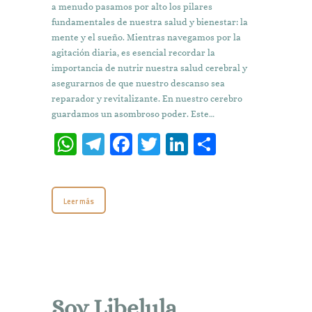
a menudo pasamos por alto los pilares
fundamentales de nuestra salud y bienestar: la
mente y el sueño. Mientras navegamos por la
agitación diaria, es esencial recordar la
importancia de nutrir nuestra salud cerebral y
asegurarnos de que nuestro descanso sea
reparador y revitalizante. En nuestro cerebro
guardamos un asombroso poder. Este…
W
T
Fa
T
Li
C
h
el
ce
w
n
o
at
e
b
it
k
m
Leer más
s
gr
o
te
e
p
A
a
o
r
dI
ar
p
m
k
n
ti
p
r
Soy Libelula