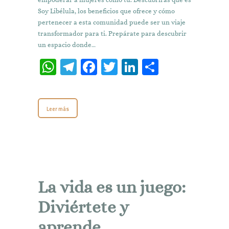
Soy Libélula, los beneficios que ofrece y cómo
pertenecer a esta comunidad puede ser un viaje
transformador para ti. Prepárate para descubrir
un espacio donde…
W
T
Fa
T
Li
C
h
el
ce
w
n
o
at
e
b
it
k
m
Leer más
s
gr
o
te
e
p
A
a
o
r
dI
ar
p
m
k
n
ti
p
r
La vida es un juego:
Diviértete y
aprende