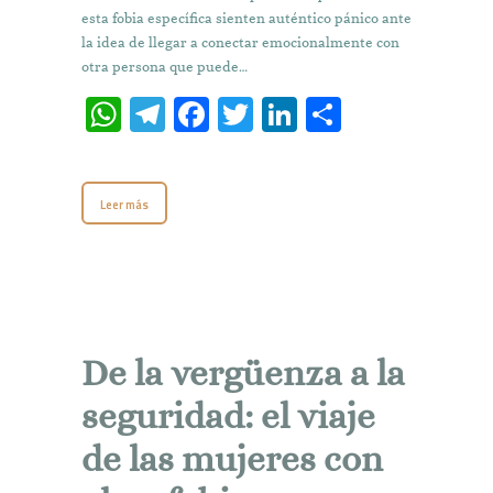
esta fobia específica sienten auténtico pánico ante
la idea de llegar a conectar emocionalmente con
otra persona que puede…
W
T
Fa
T
Li
C
h
el
ce
w
n
o
at
e
b
it
k
m
Leer más
s
gr
o
te
e
p
A
a
o
r
dI
ar
p
m
k
n
ti
p
r
De la vergüenza a la
seguridad: el viaje
de las mujeres con