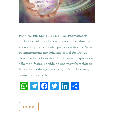
PASADO, PRESENTE Y FUTURO. Permanecer
anclada en el pasado te impide vivir el ahora y
atraer lo que realmente quieres en tu vida. Vivir
permanentemente soñando con el futuro tes
desconecta de la realidad. No hay nada que crear,
sólo manifestar. La vida es una manifestación de
hacia dónde diriges tu energía. Trata la energía
como el dinero o la…
W
T
Fa
T
Li
C
h
el
ce
w
n
o
at
e
b
it
k
m
Leer más
s
gr
o
te
e
p