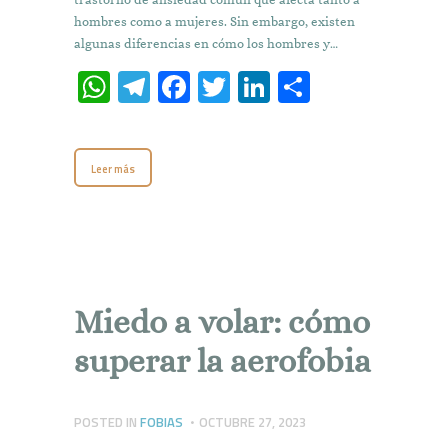
hombres como a mujeres. Sin embargo, existen
algunas diferencias en cómo los hombres y…
W
T
Fa
T
Li
C
h
el
ce
w
n
o
at
e
b
it
k
m
Leer más
s
gr
o
te
e
p
A
a
o
r
dI
ar
p
m
k
n
ti
p
r
Miedo a volar: cómo
superar la aerofobia
POSTED IN
FOBIAS
OCTUBRE 27, 2023