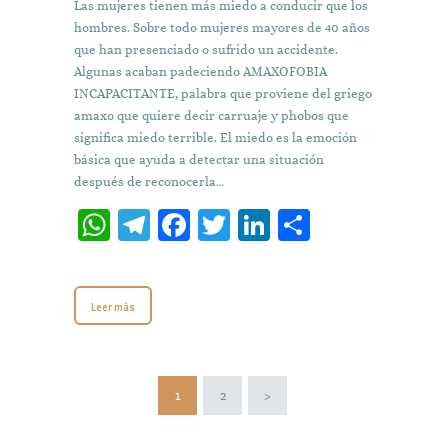
Las mujeres tienen más miedo a conducir que los
hombres. Sobre todo mujeres mayores de 40 años
que han presenciado o sufrido un accidente.
Algunas acaban padeciendo AMAXOFOBIA
INCAPACITANTE, palabra que proviene del griego
amaxo que quiere decir carruaje y phobos que
significa miedo terrible. El miedo es la emoción
básica que ayuda a detectar una situación
después de reconocerla…
W
T
Fa
T
Li
C
h
el
ce
w
n
o
at
e
b
it
k
m
Leer más
s
gr
o
te
e
p
A
a
o
r
dI
ar
p
m
k
n
ti
Paginación
PAGE
1
PAGE
2
>
p
r
de
entradas