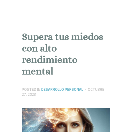
A
a
o
r
dI
ar
p
m
k
n
ti
p
r
Supera tus miedos
con alto
rendimiento
mental
POSTED IN
DESARROLLO PERSONAL
OCTUBRE
27, 2023