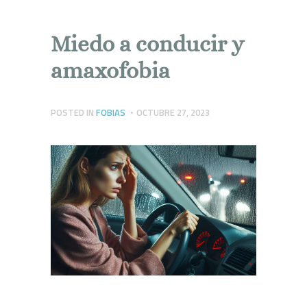
p
r
Miedo a conducir y
amaxofobia
POSTED IN
FOBIAS
OCTUBRE 27, 2023