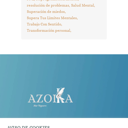
resolución de problemas
Salud Mental
Superación de miedos
Supera Tus Límites Mentales
Trabajo Con Sentido
Transformación personal
AVISO DE COOKIES