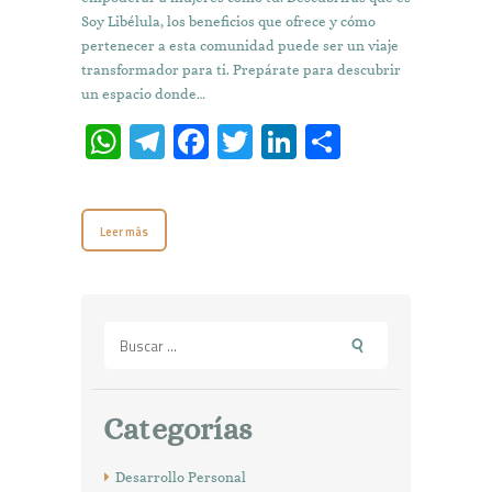
Soy Libélula, los beneficios que ofrece y cómo
pertenecer a esta comunidad puede ser un viaje
transformador para ti. Prepárate para descubrir
un espacio donde…
W
T
Fa
T
Li
C
h
el
ce
w
n
o
at
e
b
it
k
m
Leer más
s
gr
o
te
e
p
A
a
o
r
dI
ar
p
m
k
n
ti
Buscar:
p
r
Categorías
Desarrollo Personal