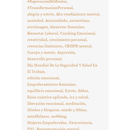
#SuperacionDeMiedos
#TransformacionPersonal
alegría y estrés
Alto rendimiento mental
ansiedad
Autocuidado
autoestima
autoimagen
bienestar femenino
Bienestar Laboral
Coaching Emocional
creatividad
crecimiento personal
creencias limitantes
CRISPR mental
Cuerpo y mente
depresión
desarrollo personal
Día Mundial De La Seguridad Y Salud En
El Trabajo
edición emocional
Empoderamiento femenino
equilibrio emocional
Estrés
fobias
física cuántica aplicada
ira y salud
liberación emocional
meditación
Miedos y bloqueos
miedo y fobias
mindfulness
mobbing
Mujeres Empoderadas
Neurociencia
PNL
Reprogramación mental