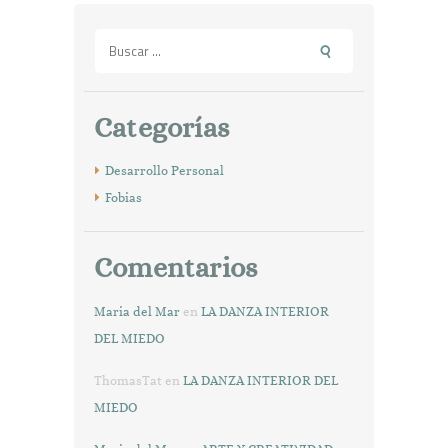
p
m
k
n
ti
Buscar:
p
r
Categorías
Desarrollo Personal
Fobias
Comentarios
Maria del Mar
en
LA DANZA INTERIOR
DEL MIEDO
ThomasTat
en
LA DANZA INTERIOR DEL
MIEDO