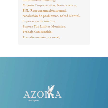
Mujeres Empoderadas
Neurociencia
PNL
Reprogramación mental
resolución de problemas
Salud Mental
Superación de miedos
Supera Tus Límites Mentales
Trabajo Con Sentido
Transformación personal