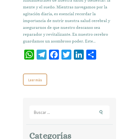
fundamentales de nuestra salud y bienestar: la
mente y el sueño. Mientras navegamos por la
agitación diaria, es esencial recordar la
importancia de nutrir nuestra salud cerebral y
asegurarnos de que nuestro descanso sea
reparador y revitalizante. En nuestro cerebro
guardamos un asombroso poder. Este…
W
T
Fa
T
Li
C
h
el
ce
w
n
o
at
e
b
it
k
m
Leer más
s
gr
o
te
e
p
A
a
o
r
dI
ar
p
m
k
n
ti
Buscar:
p
r
Categorías